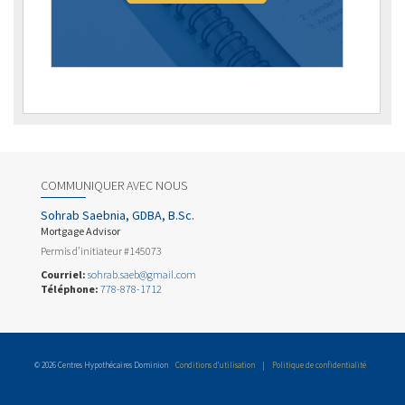
COMMUNIQUER AVEC NOUS
Sohrab Saebnia, GDBA, B.Sc.
Mortgage Advisor
Permis d’initiateur #145073
Courriel:
sohrab.saeb@gmail.com
Téléphone:
778-878-1712
© 2026 Centres Hypothécaires Dominion
Conditions d’utilisation
|
Politique de confidentialité