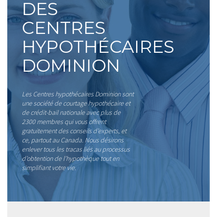
DES
CENTRES
HYPOTHÉCAIRES
DOMINION
Les Centres hypothécaires Dominion sont
une société de courtage hypothécaire et
de crédit-bail nationale avec plus de
2300 membres qui vous offrent
gratuitement des conseils d’experts, et
ce, partout au Canada. Nous désirons
enlever tous les tracas liés au processus
d’obtention de l’hypothèque tout en
simplifiant votre vie.